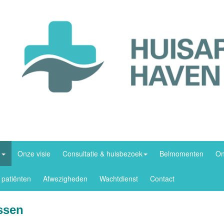
m
Onze visie
Consultatie & huisbezoek
Belmomenten
On
 patiënten
Afwezigheden
Wachtdienst
Contact
nssen